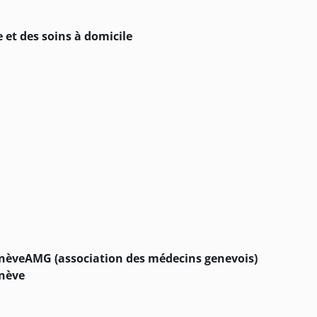
 et des soins à domicile
enève
AMG (association des médecins genevois)
enève