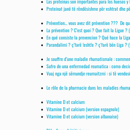
Las proteinas son importantes para los huesos y 
Proteinat janë të rëndësishme për eshtrat dhe pë
Prévention… vous avez dit prévention ??? De quo
La prévention ? C’est quoi ? Que fait la Ligue ? (
En qué consiste la prevencion ? Qué hace la Liga
Parandalimi ? ç’farë !esht!e ? ç’farë bën Liga ? 
Je souffre d’une maladie rhumatismale : commen
Sufro de una enfermedad reumatica : como decid
Vuaj nga një sëmundje reumaitzmi : si të vendos
Le rôle de la pharmacie dans les maladies rhuma
Vitamine D et calcium
Vitamine D et calcium (version espagnole)
Vitamine D et calcium (version albanaise)